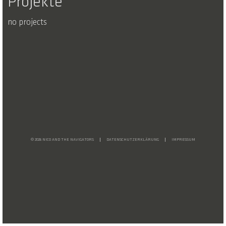
Projekte
no projects
© 2026 NICO AND THE NAVIGATORS
DATENSCHUTZERKLÄRUNG
IMPRESSUM