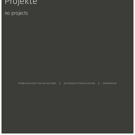
Projekte
no projects
© 2026 NICO AND THE NAVIGATORS
DATENSCHUTZERKLÄRUNG
IMPRESSUM