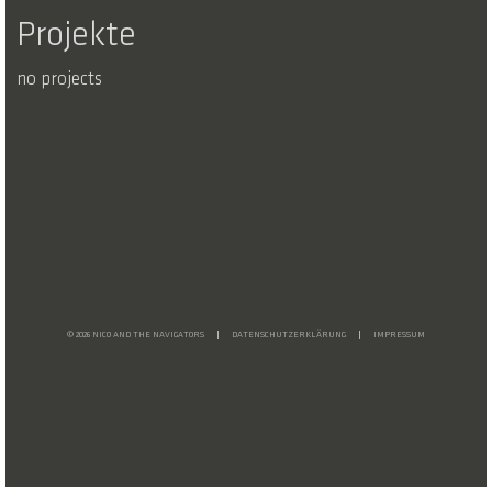
Projekte
no projects
© 2026 NICO AND THE NAVIGATORS
DATENSCHUTZERKLÄRUNG
IMPRESSUM