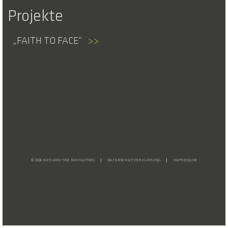
Projekte
FAITH TO FACE
>>
© 2026 NICO AND THE NAVIGATORS
DATENSCHUTZERKLÄRUNG
IMPRESSUM