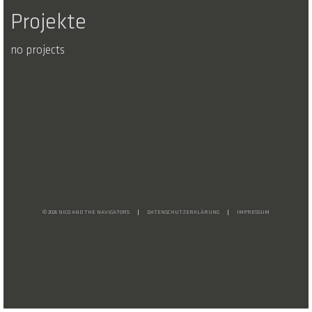
Projekte
no projects
© 2026 NICO AND THE NAVIGATORS
DATENSCHUTZERKLÄRUNG
IMPRESSUM