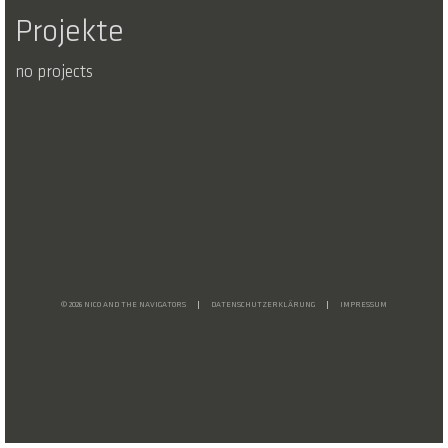
Projekte
no projects
© 2026 NICO AND THE NAVIGATORS
DATENSCHUTZERKLÄRUNG
IMPRESSUM