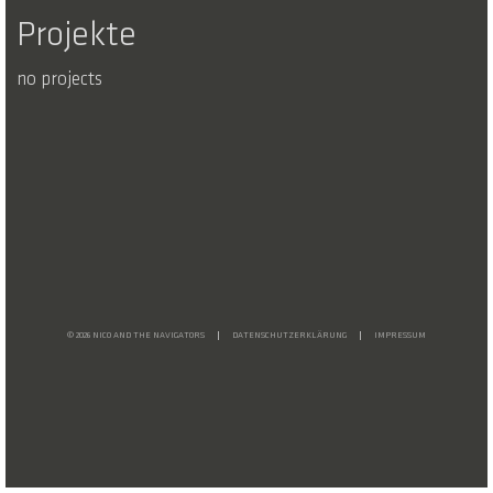
Projekte
no projects
© 2026 NICO AND THE NAVIGATORS
DATENSCHUTZERKLÄRUNG
IMPRESSUM