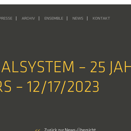
PRESSE
ARCHIV
ENSEMBLE
NEWS
KONTAKT
IALSYSTEM – 25 JA
S – 12/17/2023
<<
Zurück zur News-Übersicht