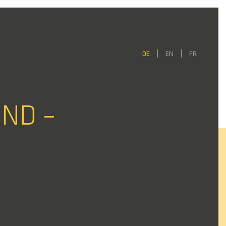
DE
EN
FR
ND –