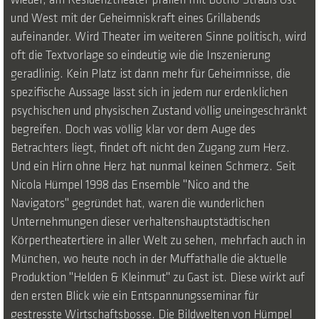
wieder, am Residenztheater prallen mit Botho Strauß Ost
und West mit der Geheimniskraft eines Grillabends
aufeinander. Wird Theater im weiteren Sinne politisch, wird
oft die Textvorlage so eindeutig wie die Inszenierung
geradlinig. Kein Platz ist dann mehr für Geheimnisse, die
spezifische Aussage lässt sich in jedem nur erdenklichen
psychischen und physischen Zustand völlig uneingeschränkt
begreifen. Doch was völlig klar vor dem Auge des
Betrachters liegt, findet oft nicht den Zugang zum Herz.
Und ein Hirn ohne Herz hat nunmal keinen Schmerz. Seit
Nicola Hümpel 1998 das Ensemble "Nico and the
Navigators" gegründet hat, waren die wunderlichen
Unternehmungen dieser verhaltenshauptstädtischen
Körpertheatertiere in aller Welt zu sehen, mehrfach auch in
München, wo heute noch in der Muffathalle die aktuelle
Produktion "Helden & Kleinmut" zu Gast ist. Diese wirkt auf
den ersten Blick wie ein Entspannungsseminar für
gestresste Wirtschaftsbosse. Die Bildwelten von Hümpel