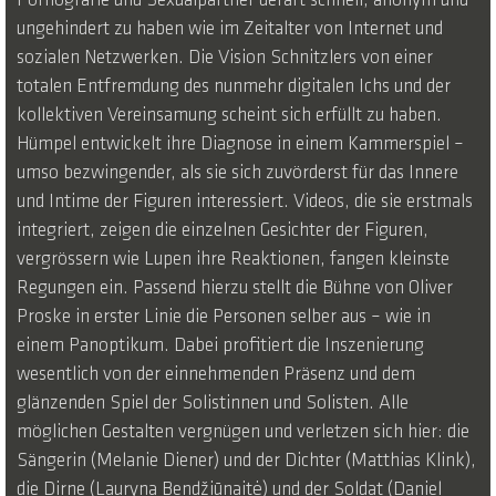
Pornografie und Sexualpartner derart schnell, anonym und
ungehindert zu haben wie im Zeitalter von Internet und
sozialen Netzwerken. Die Vision Schnitzlers von einer
totalen Entfremdung des nunmehr digitalen Ichs und der
kollektiven Vereinsamung scheint sich erfüllt zu haben.
Hümpel entwickelt ihre Diagnose in einem Kammerspiel –
umso bezwingender, als sie sich zuvörderst für das Innere
und Intime der Figuren interessiert. Videos, die sie erstmals
integriert, zeigen die einzelnen Gesichter der Figuren,
vergrössern wie Lupen ihre Reaktionen, fangen kleinste
Regungen ein. Passend hierzu stellt die Bühne von Oliver
Proske in erster Linie die Personen selber aus – wie in
einem Panoptikum. Dabei profitiert die Inszenierung
wesentlich von der einnehmenden Präsenz und dem
glänzenden Spiel der Solistinnen und Solisten. Alle
möglichen Gestalten vergnügen und verletzen sich hier: die
Sängerin (Melanie Diener) und der Dichter (Matthias Klink),
die Dirne (Lauryna Bendžiūnaitė) und der Soldat (Daniel