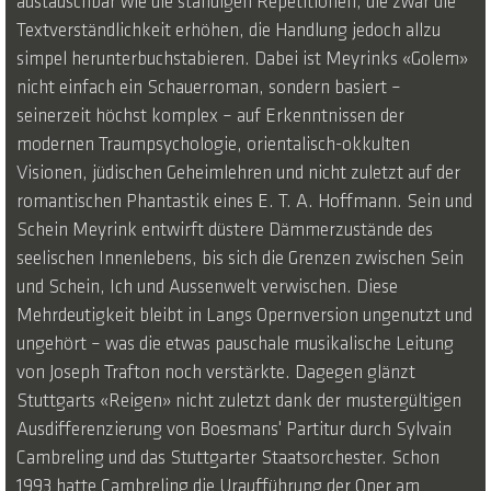
austauschbar wie die ständigen Repetitionen, die zwar die
Textverständlichkeit erhöhen, die Handlung jedoch allzu
simpel herunterbuchstabieren. Dabei ist Meyrinks «Golem»
nicht einfach ein Schauerroman, sondern basiert –
seinerzeit höchst komplex – auf Erkenntnissen der
modernen Traumpsychologie, orientalisch-okkulten
Visionen, jüdischen Geheimlehren und nicht zuletzt auf der
romantischen Phantastik eines E. T. A. Hoffmann. Sein und
Schein Meyrink entwirft düstere Dämmerzustände des
seelischen Innenlebens, bis sich die Grenzen zwischen Sein
und Schein, Ich und Aussenwelt verwischen. Diese
Mehrdeutigkeit bleibt in Langs Opernversion ungenutzt und
ungehört – was die etwas pauschale musikalische Leitung
von Joseph Trafton noch verstärkte. Dagegen glänzt
Stuttgarts «Reigen» nicht zuletzt dank der mustergültigen
Ausdifferenzierung von Boesmans' Partitur durch Sylvain
Cambreling und das Stuttgarter Staatsorchester. Schon
1993 hatte Cambreling die Uraufführung der Oper am