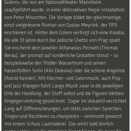
Golem», die nun am Nationaltheater Mannheim
uraufgeführt wurde, in einer dekorativen Regie-Installation
von Peter Missotten. Die Vorlage bildet der gleichnamige,
einst vielgelesene Roman von Gustav Meyrink, der 1915
erschienen ist. Hinter dem Golem verbirgt sich eine Kreatur,
die alle 33 Jahre durch das jüdische Ghetto von Prag spukt.
Sie erscheint dem Juwelier Athanasius Pernath (Thomas
Berau), der prompt auf sonderliche Gestalten stösst – so
beispielsweise den Trödler Wassertrum und seinen
hasserfüllten Sohn (Alin Deleanu) oder die schöne Angelina
(Astrid Kessler). Mit Klezmer- und Salonmusik, auch Pop-
und Jazz-Klängen führt Langs Musik zwar in die jeweiligen
Orte der Handlung, der Stoff selbst und die Figuren bleiben
hingegen eintönig gezeichnet. Sogar im Vokalstil verzichtet
Lang auf Differenzierungen, um stets zwischen Sprechen,
Singen und Rezitieren zu changieren – vereinzelt gewürzt
mit einem Schuss Lautmalerei. Das wirkt bald ähnlich