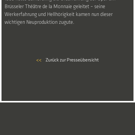
Brüsseler Théâtre de la Monnaie geleitet – seine
Werkerfahrung und Hellhörigkeit kamen nun dieser
wichtigen Neuproduktion zugute.
<<
Zurück zur Presseübersicht
© 2026 NICO AND THE NAVIGATORS
DATENSCHUTZERKLÄRUNG
IMPRESSUM