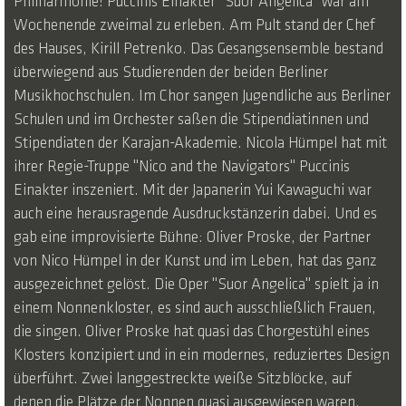
Philharmonie! Puccinis Einakter "Suor Angelica" war am
Wochenende zweimal zu erleben. Am Pult stand der Chef
des Hauses, Kirill Petrenko. Das Gesangsensemble bestand
überwiegend aus Studierenden der beiden Berliner
Musikhochschulen. Im Chor sangen Jugendliche aus Berliner
Schulen und im Orchester saßen die Stipendiatinnen und
Stipendiaten der Karajan-Akademie. Nicola Hümpel hat mit
ihrer Regie-Truppe "Nico and the Navigators" Puccinis
Einakter inszeniert. Mit der Japanerin Yui Kawaguchi war
auch eine herausragende Ausdruckstänzerin dabei. Und es
gab eine improvisierte Bühne: Oliver Proske, der Partner
von Nico Hümpel in der Kunst und im Leben, hat das ganz
ausgezeichnet gelöst. Die Oper "Suor Angelica" spielt ja in
einem Nonnenkloster, es sind auch ausschließlich Frauen,
die singen. Oliver Proske hat quasi das Chorgestühl eines
Klosters konzipiert und in ein modernes, reduziertes Design
überführt. Zwei langgestreckte weiße Sitzblöcke, auf
denen die Plätze der Nonnen quasi ausgewiesen waren,