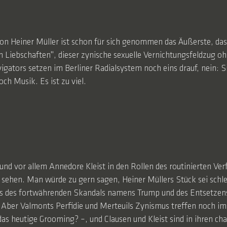
n Heiner Müller ist schon für sich genommen das Äußerste, das 
en Liebschaften", dieser zynische sexuelle Vernichtungsfeldzug 
gators setzen im Berliner Radialsystem noch eins drauf, nein: S
ch Musik. Es ist zu viel.
 und vor allem Annedore Kleist in den Rollen des routinierten 
 sehen. Man würde zu gern sagen, Heiner Müllers Stück sei schle
 des fortwährenden Skandals namens Trump und des Entsetzens 
. Aber Valmonts Perfidie und Merteuils Zynismus treffen noch im
 das heutige Grooming? –, und Clausen und Kleist sind in ihren c