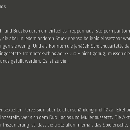
nds
 und Buczko durch ein virtuelles Treppenhaus, stolpern pantomi
, die aber in jedem anderen Stück ebenso beliebig einsetzbar wä
ngen sie wenig. Und als könnten die Janáček-Streichquartette da
h eingesetzte Trompete-Schlagwerk-Duo – nicht genug, müssen d
ds gefüllt werden. Es ist zu viel.
der sexuellen Perversion über Leichenschändung und Fäkal-Ekel 
 eingestellt, wer sich dem Duo Laclos und Müller aussetzt. Die A
r Inszenierung ist, dass sie trotz allem niemals das Spielerische,