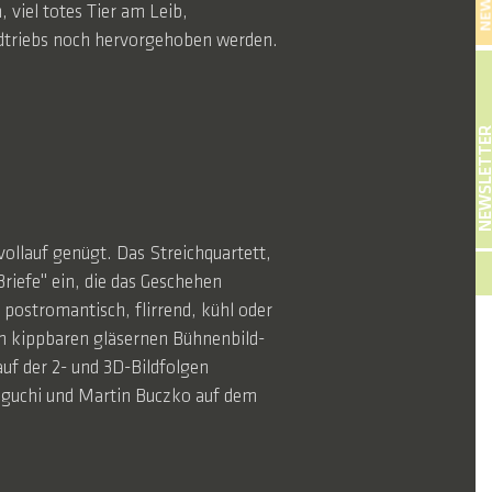
NEW
, viel totes Tier am Leib,
gdtriebs noch hervorgehoben werden.
NEWSLETT
ollauf genügt. Das Streichquartett,
riefe" ein, die das Geschehen
postromantisch, flirrend, kühl oder
em kippbaren gläsernen Bühnenbild-
auf der 2- und 3D-Bildfolgen
awaguchi und Martin Buczko auf dem