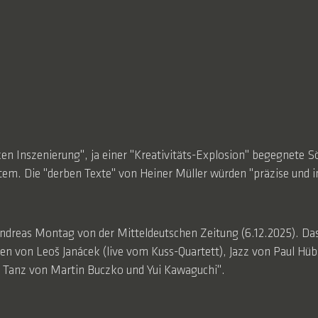
en Inszenierung", ja einer "Kreativitäts-Explosion" begegnete Sö
em. Die "derben Texte" von Heiner Müller würden "präzise und in 
Andreas Montag von der Mitteldeutschen Zeitung (6.12.2025). Da
en von Leoš Janácek (live vom Kuss-Quartett), Jazz von Paul H
m Tanz von Martin Buczko und Yui Kawaguchi".