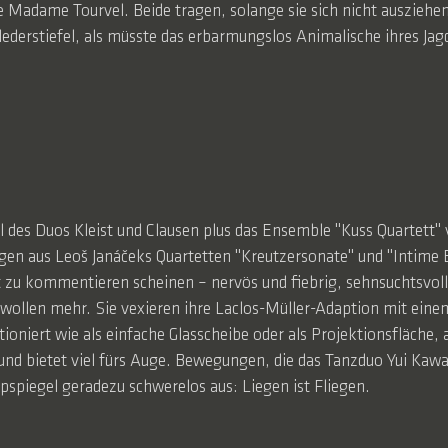
ne Madame Tourvel. Beide tragen, solange sie sich nicht ausziehen
ederstiefel, als müsste das erbarmungslos Animalische ihres Ja
des Duos Kleist und Clausen plus das Ensemble "Kuss Quartett" v
gen aus Leoš Janáčeks Quartetten "Kreutzersonate" und "Intime B
t zu kommentieren scheinen – nervös und fiebrig, sehnsuchtsvoll 
 wollen mehr. Sie vexieren ihre Laclos-Müller-Adaption mit ein
ioniert wie als einfache Glasscheibe oder als Projektionsfläche, 
rt und bietet viel fürs Auge. Bewegungen, die das Tanzduo Yui K
pspiegel geradezu schwerelos aus: Liegen ist Fliegen.