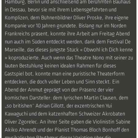
Hamburg, Berlin und anschließend am berühmten Bauhaus
in Dessau, bevor sie mit ihrem Lebensgefährten und
Komplizen, dem Bühnenbildner Oliver Proske, ihre eigene
Kompanie vor 10 Jahren gründete. Bislang nur im Norden
Frankreichs präsent, konnte ihre Arbeit am Freitag Abend
nun auch im Süden entdeckt werden, dank dem Festival De
Marseille, das dieses jüngste Stück « Obwohl ich Dich kenne
» koproduzierte. Auch wenn das Theatre Nono mit seiner zu
lauten Bestuhlung keinen idealen Rahmen für dieses
Gastspiel bot, konnte man eine puristische Theaterform
entdecken, die doch voller Leben und Sinn steckt. Ein
Abend der Anmut geprägt von der Präsenz der vier
komischen Darsteller: dem lyrischen Martin Clausen, dem
„so britishen“ Adrian Gillott, der exzentrischen Yui
Kawaguchi und dem katzenhaften Schweizer Akrobaten
Oliver Zgorelec. An ihrer Seite gaben die Violinistin Sabine
Akiko Ahrendt und der Pianist Thomas Bloch Bonhoff den