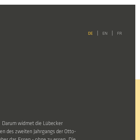
DE
EN
FR
g. Darum widmet die Lübecker
en des zweiten Jahrgangs der Otto-
ber das Essen - ohne zu essen. Die