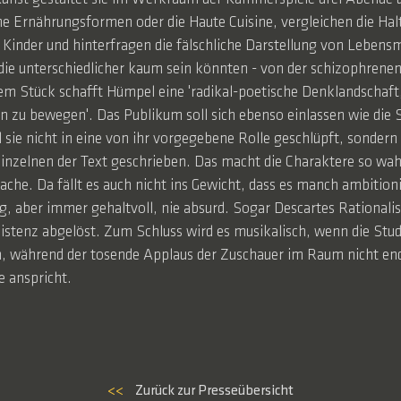
e Ernährungsformen oder die Haute Cuisine, vergleichen die Hal
r Kinder und hinterfragen die fälschliche Darstellung von Lebens
, die unterschiedlicher kaum sein könnten - von der schizophren
 Stück schafft Hümpel eine 'radikal-poetische Denklandschaft, 
n zu bewegen'. Das Publikum soll sich ebenso einlassen wie die 
ie nicht in eine von ihr vorgegebene Rolle geschlüpft, sondern 
einzelnen der Text geschrieben. Das macht die Charaktere so wah
che. Da fällt es auch nicht ins Gewicht, dass es manch ambitio
ig, aber immer gehaltvoll, nie absurd. Sogar Descartes Rationalis
istenz abgelöst. Zum Schluss wird es musikalisch, wenn die Stud
 während der tosende Applaus der Zuschauer im Raum nicht ende
e anspricht.
<<
Zurück zur Presseübersicht