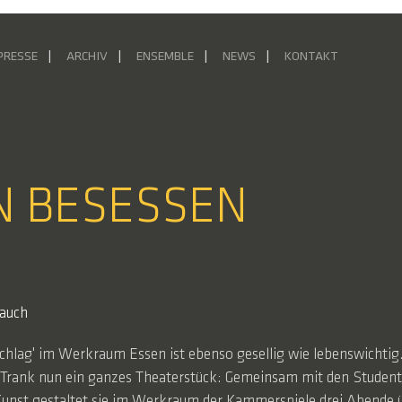
PRESSE
ARCHIV
ENSEMBLE
NEWS
KONTAKT
N BESESSEN
rauch
schlag' im Werkraum Essen ist ebenso gesellig wie lebenswichti
 Trank nun ein ganzes Theaterstück: Gemeinsam mit den Student
Kunst gestaltet sie im Werkraum der Kammerspiele drei Abende ü