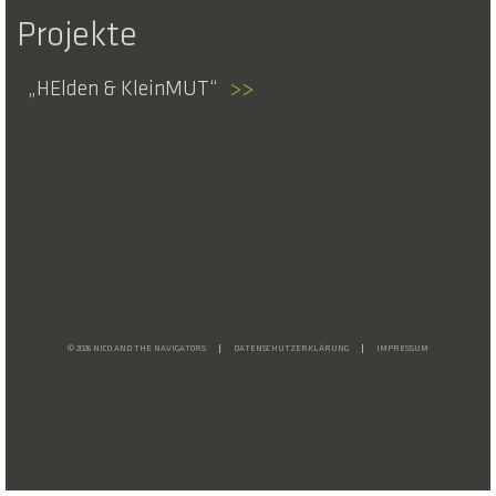
Projekte
HElden & KleinMUT
>>
© 2026 NICO AND THE NAVIGATORS
DATENSCHUTZERKLÄRUNG
IMPRESSUM