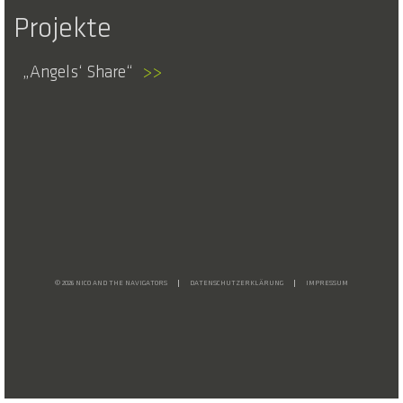
Projekte
Angels‘ Share
>>
© 2026 NICO AND THE NAVIGATORS
DATENSCHUTZERKLÄRUNG
IMPRESSUM