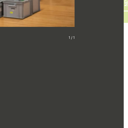
Myriam Hoyer
1 / 1
Foto: Falk Wenzel