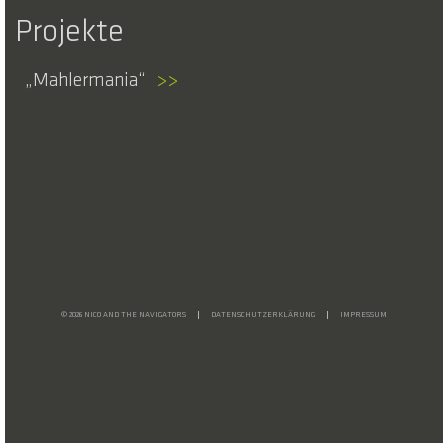
Projekte
Mahlermania
>>
© 2026 NICO AND THE NAVIGATORS
DATENSCHUTZERKLÄRUNG
IMPRESSUM