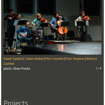
Pawel Zalejski
Tobias Weber
Piotr Szumiel
Piotr Skweres
Bartosz
|
|
|
|
Zachlod
photo: Oliver Proske
1 / 4
Projects