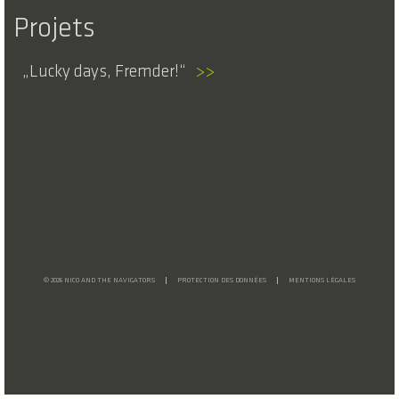
Projets
Lucky days, Fremder!
>>
© 2026 NICO AND THE NAVIGATORS
PROTECTION DES DONNÉES
MENTIONS LÉGALES