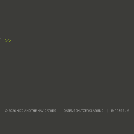
>>
© 2026 NICO AND THE NAVIGATORS
DATENSCHUTZERKLÄRUNG
IMPRESSUM