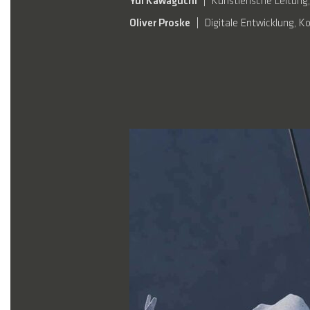
Yui Kawaguchi
Künstlerische Leitung
Oliver Proske
Digitale Entwicklung, K