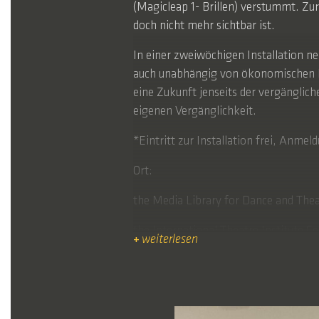
(Magicleap 1- Brillen) verstummt. Zur
doch nicht mehr sichtbar ist.
In einer zweiwöchigen Installation n
auch unabhängig von ökonomischen In
eine Zukunft jenseits der vergängl
eigenen Vergänglichkeit.
*Eintritt zur Installation frei, Anme
Ort:
the Media Library for Dance and Thea
the International Theatre Institute 
+
weiterlesen
Adresse:
Mariannenplatz 2, 10997 Berlin