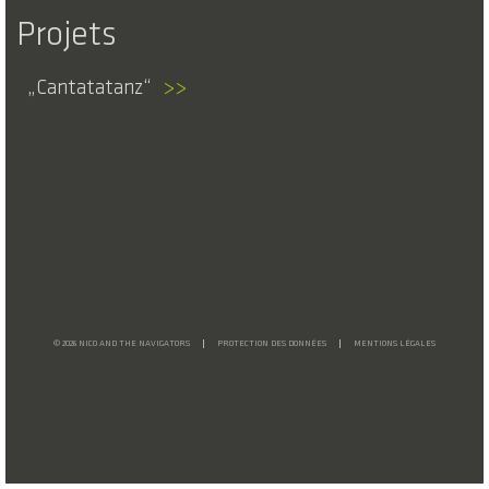
Projets
Cantatatanz
>>
© 2026 NICO AND THE NAVIGATORS
PROTECTION DES DONNÉES
MENTIONS LÉGALES