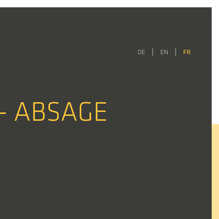
DE
EN
FR
– ABSAGE