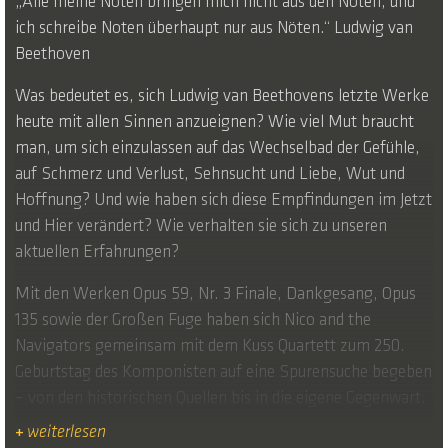
„Alle meine Noten bringen mich nicht aus den Nöten, und
ich schreibe Noten überhaupt nur aus Nöten.“ Ludwig van
Beethoven
Was bedeutet es, sich Ludwig van Beethovens letzte Werke
heute mit allen Sinnen anzueignen? Wie viel Mut braucht
man, um sich einzulassen auf das Wechselbad der Gefühle,
auf Schmerz und Verlust, Sehnsucht und Liebe, Wut und
Hoffnung? Und wie haben sich diese Empfindungen im Jetzt
und Hier verändert? Wie verhalten sie sich zu unseren
aktuellen Erfahrungen?
Mit den Werken Opus 59, Nr. 3 Finale, Dankgesang, Opus
135 sowie der Großen Fuge haben sich Nico and the
Navigators gemeinsam mit dem Kuss Quartett zum 250.
Geburtstag des Komponisten auf eine Spurensuche begeben
– von den historischen Quellen bis in die eigene Gegenwart.
+
weiterlesen
Dabei wurde die Arbeit, deren Titel „Force & Freedom“ das