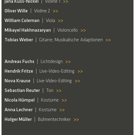
Jana Kuss-Nickel
Violine 1
>>
Oliver Wille
Violine 2
>>
William Coleman
Viola
>>
Mikayel Hakhnazaryan
Violoncello
>>
Tobias Weber
Gitarre, Musikalische Adaptionen
>>
Andreas Fuchs
Lichtdesign
>>
Hendrik Fritze
Live-Video-Editing
>>
Nova Krause
Live-Video-Editing
>>
Sebastian Reuter
Ton
>>
Nicola Hümpel
Kostüme
>>
Anna Lechner
Kostüme
>>
Holger Müller
Bühnentechniker
>>