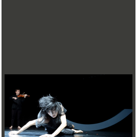
aus der Fuge entlehnte Motto „tantôt libre, tantôt
recherchée“ („teils frei, teils streng“) variiert, bereits kurz
nach Beginn der Proben von einer radikalen Veränderung
der Wirklichkeit überschattet: Durch die Corona-Pandemie
musste nicht nur die Uraufführung bei den Schwetzinger
Festspielen für 2020 abgesagt werden, auch die
gemeinsame Arbeit der Ensembles war auf absehbare Zeit
undenkbar. Plötzlich wurden die Worte Zwang und Freiheit,
die ursprünglich vor allem die Koordinaten im Leben
Beethovens umreißen sollten, zur unmittelbaren Erfahrung
für alle Beteiligten.
Aus dieser Not haben Nico and the Navigators gemeinsam
mit dem Kuss Quartett eine Tugend gemacht, indem sie der
drohenden Resignation mit kleinen Nachrichten aus der
gemeinsamen Gegenwart in der Vereinzelung begegneten.
So entstand – im digitalen Raum – ein Krisen-Tagebuch, das