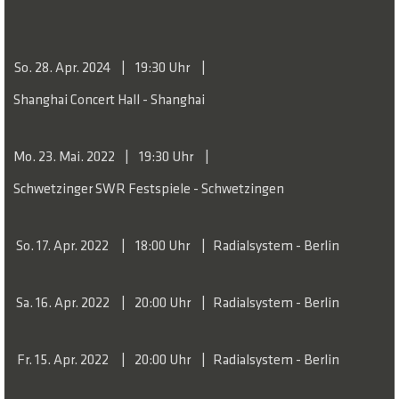
sein?“) und Allegro („Es muss sein!“).
Diese Mischung aus Zweifel und Selbstbehauptung muss
nun auch bei den Aufführungen von „Force & Freedom“
So. 28. Apr. 2024
19:30 Uhr
mitgedacht werden – nicht nur mit Blick auf Beethoven,
Shanghai Concert Hall - Shanghai
sondern auch als Spannungsfeld, in dem sich unsere eigene,
gegenwärtige Gesellschaft immer neu zu orientieren hat.
Mo. 23. Mai. 2022
19:30 Uhr
Schwetzinger SWR Festspiele - Schwetzingen
So. 17. Apr. 2022
18:00 Uhr
Radialsystem - Berlin
Sa. 16. Apr. 2022
20:00 Uhr
Radialsystem - Berlin
Fr. 15. Apr. 2022
20:00 Uhr
Radialsystem - Berlin