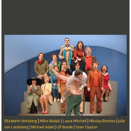
Elizabeth Weisberg
Milos Bulajic
Laura Mitchell
Nikolay Borchev
Julla
|
|
|
|
von Landsberg
Michael Adair
Ulf Bunde
Sean Clayton
|
|
|